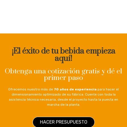
¡El éxito de tu bebida empieza
aquí!
Obtenga una cotización gratis y dé el
primer paso
Ofrecemos nuestro más de
70 años de experiencia
para hacer el
dimensionamiento optimizado de su fábrica. Cuente con toda la
asistencia técnica necesaria, desde el proyecto hasta la puesta en
marcha de la planta.
HACER PRESUPUESTO