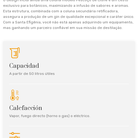
O design inclui ainda uma coluna modelo Pescoço de Cisne e um cesto
exclusivo para botânicos, maximizando a infusão de sabores e aromas.
Esta estrutura, combinada com a coluna secundária retificadora,
assegura a produção de um gin de qualidade excepcional e caráter único.
Com a Santa Efigênia, você não está apenas adquirindo um equipamento,
mas ganhando um parceiro confiável em sua missão de destilação.
Capacidad
A partir de 50 litros útiles
Calefacción
Vapor, fuego directo (horno o gas) o eléctrico.