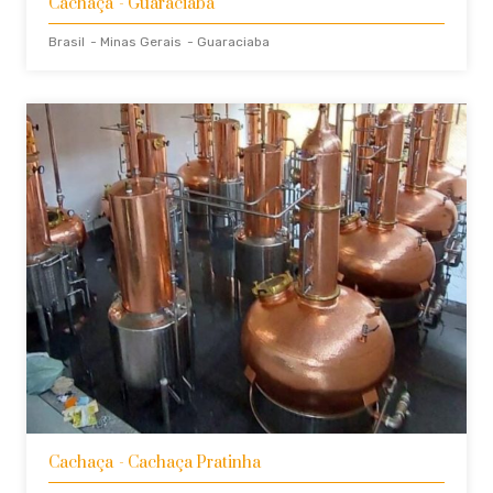
Cachaça
- Guaraciaba
Brasil
- Minas Gerais
- Guaraciaba
Cachaça
- Cachaça Pratinha