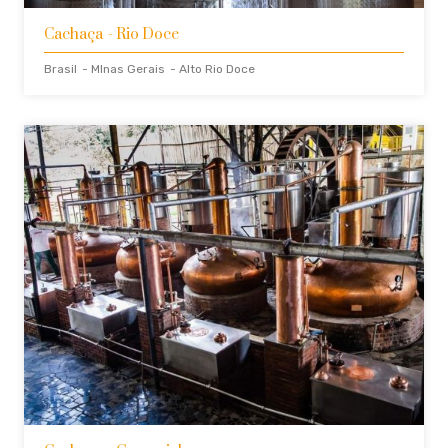
Cachaça
- Rio Doce
Brasil
- MInas Gerais
- Alto Rio Doce