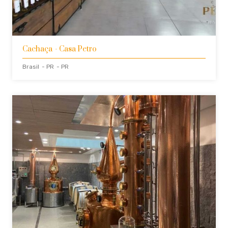
Cachaça
- Casa Petro
Brasil
- PR
- PR