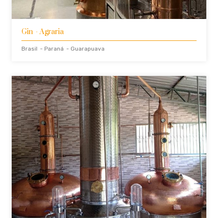
Gin
- Agraria
Brasil
- Paraná
- Guarapuava