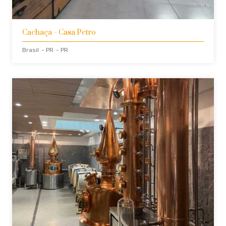
Cachaça
- Casa Petro
Brasil
- PR
- PR