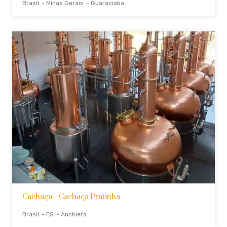
Brasil
- Minas Gerais
- Guaraciaba
Cachaça
- Cachaça Pratinha
Brasil
- ES
- Anchieta