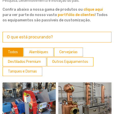
Pesquisa, Desenvolvimento e Inovação do país.
Confira abaixo a nossa gama de produtos ou
clique aqui
para ver parte do nosso vasto
portfólio de clientes
! Todos
os equipamentos são passíveis de customização.
Todos
Alambiques
Cervejarias
Destilados Premium
Outros Equipamentos
Tanques e Dornas