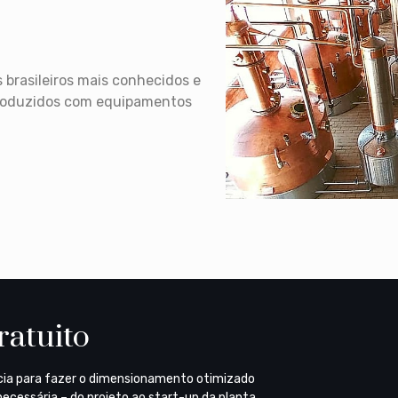
 brasileiros mais conhecidos e
 produzidos com equipamentos
ratuito
cia para fazer o dimensionamento otimizado
ecessária – do projeto ao start-up da planta.