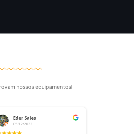
provam nossos equipamentos!
Eder Sales
Mano Ta
05/12/2022
11/07/2022