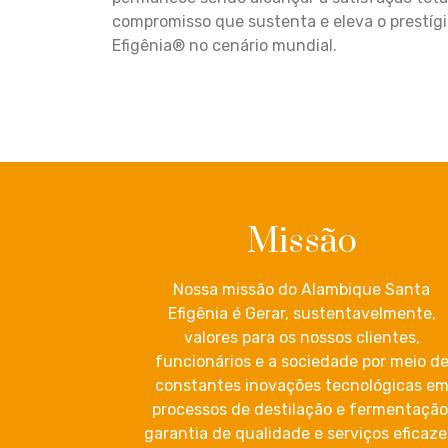
compromisso que sustenta e eleva o prestíg
Efigênia® no cenário mundial.
Missão
Nossa missão do Alambique Santa
Efigênia é Gerar, sustentavelmente,
valores para os nossos clientes,
funcionários e a sociedade por meio d
constantes inovações tecnológicas e
processos de destilação e fermentação
garantia de qualidade e serviços eficaze