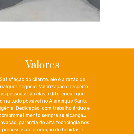
Valores
Satisfação do cliente: ele é a razão de
ualquer negócio. Valorização e respeito
às pessoas: são elas o diferencial que
orna tudo possível no Alambique Santa
figênia. Dedicação: com trabalho árduo e
comprometimento sempre se alcança…
novação: garantia de alta tecnologia nos
processos de produção de bebidas e