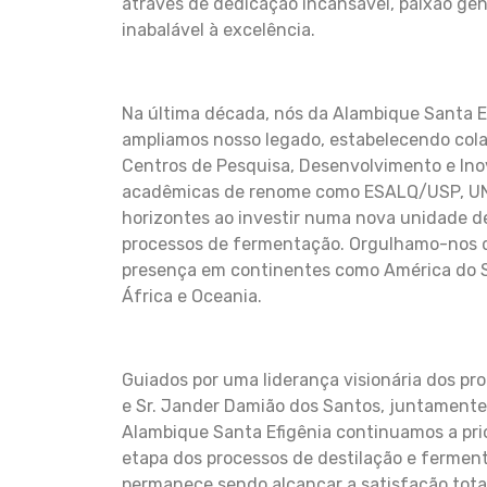
através de dedicação incansável, paixão ge
inabalável à excelência.
Na última década, nós da Alambique Santa 
ampliamos nosso legado, estabelecendo col
Centros de Pesquisa, Desenvolvimento e Ino
acadêmicas de renome como ESALQ/USP, UN
horizontes ao investir numa nova unidade 
processos de fermentação. Orgulhamo-nos 
presença em continentes como América do Su
África e Oceania.
Guiados por uma liderança visionária dos pro
e Sr. Jander Damião dos Santos, juntamente
Alambique Santa Efigênia continuamos a pri
etapa dos processos de destilação e fermen
permanece sendo alcançar a satisfação total