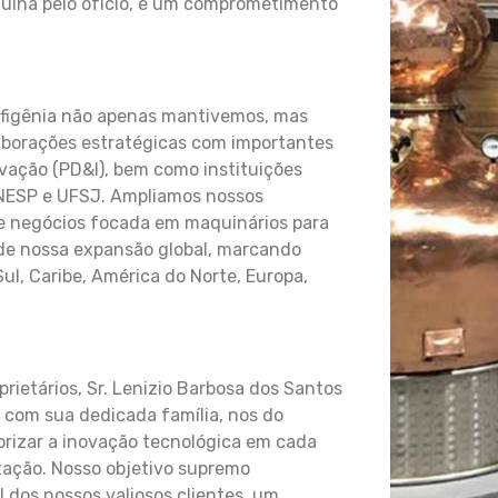
nuína pelo ofício, e um comprometimento
Efigênia não apenas mantivemos, mas
aborações estratégicas com importantes
vação (PD&I), bem como instituições
ESP e UFSJ. Ampliamos nossos
de negócios focada em maquinários para
de nossa expansão global, marcando
l, Caribe, América do Norte, Europa,
prietários, Sr. Lenizio Barbosa dos Santos
 com sua dedicada família, nos do
orizar a inovação tecnológica em cada
tação. Nosso objetivo supremo
 dos nossos valiosos clientes, um