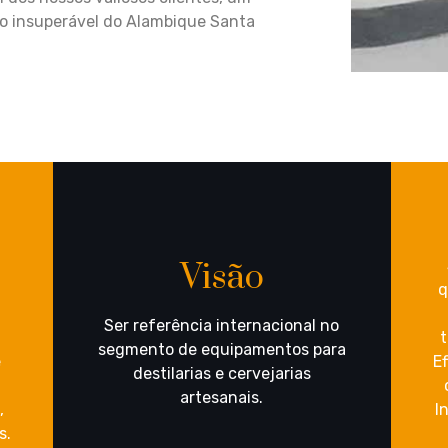
io insuperável do Alambique Santa
Visão
q
Ser referência internacional no
t
segmento de equipamentos para
e
E
destilarias e cervejarias
m
artesanais.
,
I
s.