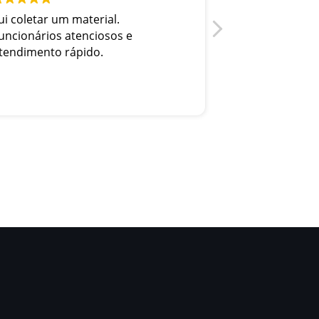
ui coletar um material.
Tudo perfeito e
uncionários atenciosos e
atendimento
tendimento rápido.