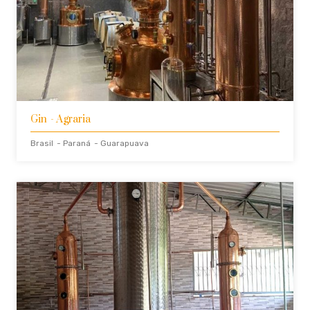
Gin
- Agraria
Brasil
- Paraná
- Guarapuava