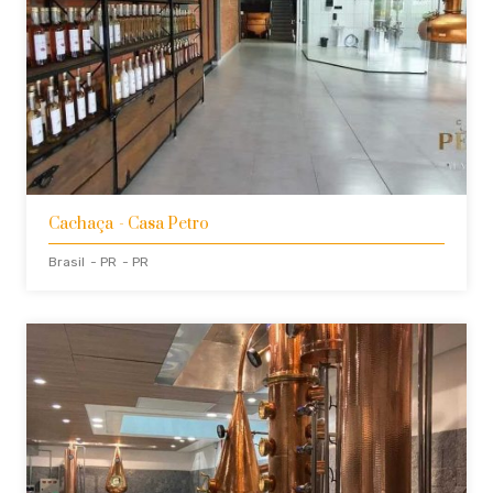
Cachaça
- Casa Petro
Brasil
- PR
- PR