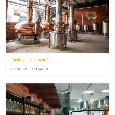
Cachaça
- Cachaça GG
Brasil
- ES
- Rio Bananal