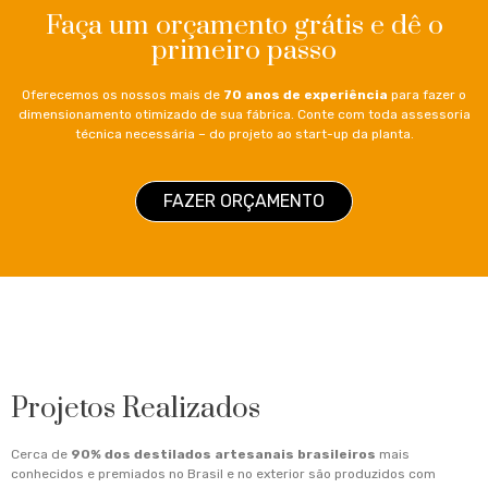
Faça um orçamento grátis e dê o
primeiro passo
Oferecemos os nossos mais de
70 anos de experiência
para fazer o
dimensionamento otimizado de sua fábrica. Conte com toda assessoria
técnica necessária – do projeto ao start-up da planta.
FAZER ORÇAMENTO
Projetos Realizados
Cerca de
90% dos destilados artesanais brasileiros
mais
conhecidos e premiados no Brasil e no exterior são produzidos com