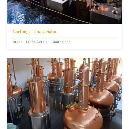
Cachaça
- Guaraciaba
Brasil
- Minas Gerais
- Guaraciaba