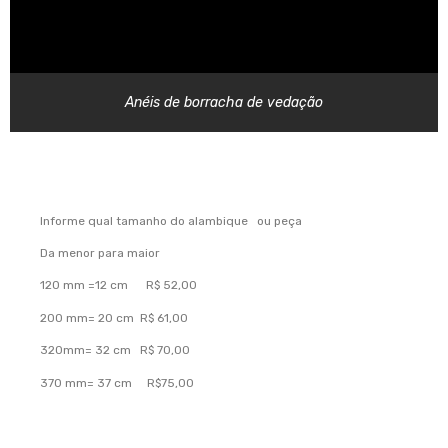
Anéis de borracha de vedação
Informe qual tamanho do alambique ou peça
Da menor para maior
120 mm =12 cm R$ 52,00
200 mm= 20 cm R$ 61,00
320mm= 32 cm R$ 70,00
370 mm= 37 cm R$75,00